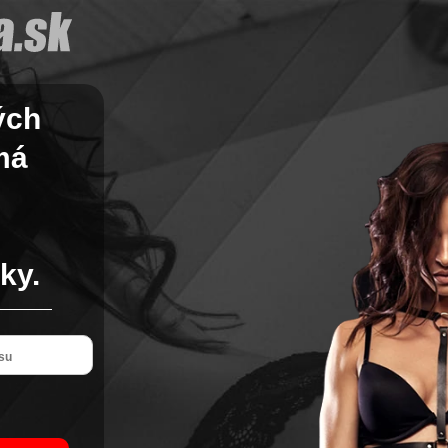
ých
má
é
ky.