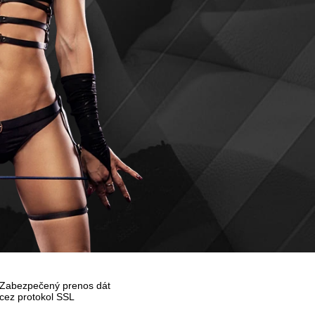
Zabezpečený prenos dát
cez protokol SSL