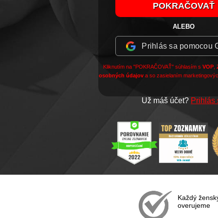
ALEBO
Prihlás sa pomocou 
Kliknutím na "POKRAČOVAŤ" súhlasím s
VOP
,
osobných údajov
a so zasielaním marketingovýc
Už máš účet?
Prihlás
Každý ženský 
overujeme