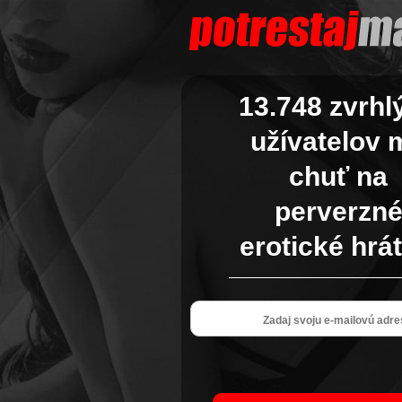
13.748 zvrhl
užívatelov 
chuť na
perverzn
erotické hrát