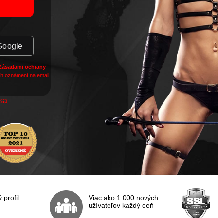
Google
Zásadami ochrany
h oznámení na email.
 sa
profil
Viac ako 1.000 nových
užívateľov každý deň