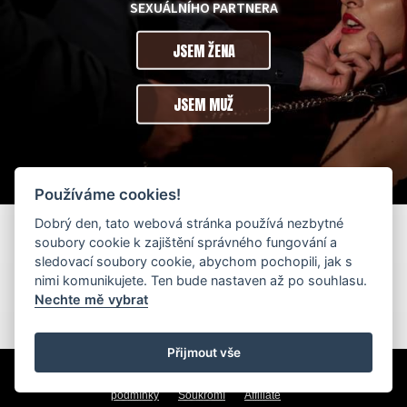
SEXUÁLNÍHO PARTNERA
JSEM ŽENA
JSEM MUŽ
Používáme cookies!
Dobrý den, tato webová stránka používá nezbytné
soubory cookie k zajištění správného fungování a
sledovací soubory cookie, abychom pochopili, jak s
nimi komunikujete. Ten bude nastaven až po souhlasu.
Nechte mě vybrat
Přijmout vše
© 2017 - 2026 potrestajma.sk
Kontakt na technickou podporu
Impressum
Všeobecné obchodní
podmínky
Soukromí
Affiliate